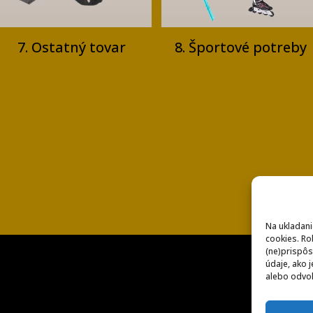
7. Ostatný tovar
8. Športové potreby
Na ukladani
cookies. Ro
(ne)prispôs
údaje, ako j
alebo odvol