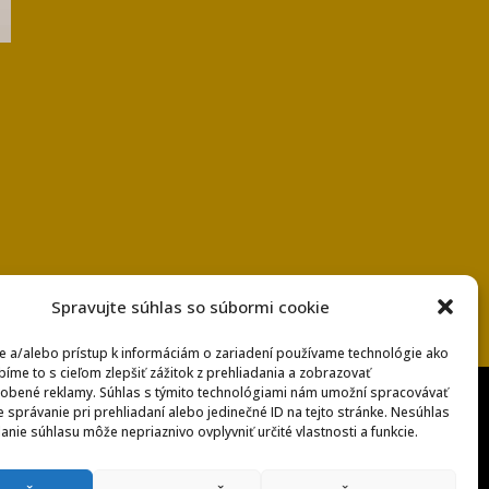
Spravujte súhlas so súbormi cookie
e a/alebo prístup k informáciám o zariadení používame technológie ako
bíme to s cieľom zlepšiť zážitok z prehliadania a zobrazovať
obené reklamy. Súhlas s týmito technológiami nám umožní spracovávať
e správanie pri prehliadaní alebo jedinečné ID na tejto stránke. Nesúhlas
anie súhlasu môže nepriaznivo ovplyvniť určité vlastnosti a funkcie.