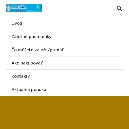
Preskočiť
Hľa
na
obsah
Úvod
Záložné podmienky
Čo môžete založiť/predať
Ako nakupovať
Kontakty
Aktuálna ponuka