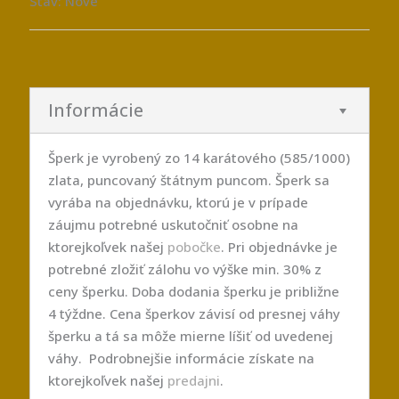
Stav: Nové
Informácie
Šperk je vyrobený zo 14 karátového (585/1000)
zlata, puncovaný štátnym puncom. Šperk sa
vyrába na objednávku, ktorú je v prípade
záujmu potrebné uskutočniť osobne na
ktorejkoľvek našej
pobočke
. Pri objednávke je
potrebné zložiť zálohu vo výške min. 30% z
ceny šperku. Doba dodania šperku je približne
4 týždne. Cena šperkov závisí od presnej váhy
šperku a tá sa môže mierne líšiť od uvedenej
váhy. Podrobnejšie informácie získate na
ktorejkoľvek našej
predajni
.