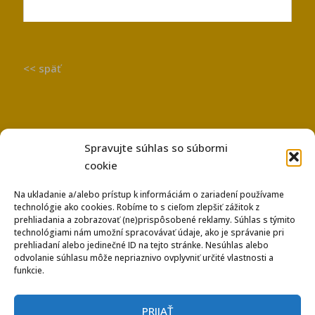
<< späť
Spravujte súhlas so súbormi
cookie
Na ukladanie a/alebo prístup k informáciám o zariadení používame
technológie ako cookies. Robíme to s cieľom zlepšiť zážitok z
Používanie súborov Cookies
prehliadania a zobrazovať (ne)prispôsobené reklamy. Súhlas s týmito
Ochrana osobných údajov
technológiami nám umožní spracovávať údaje, ako je správanie pri
prehliadaní alebo jedinečné ID na tejto stránke. Nesúhlas alebo
odvolanie súhlasu môže nepriaznivo ovplyvniť určité vlastnosti a
funkcie.
PRIJAŤ