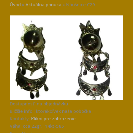
Úvod
»
Aktuálna ponuka
»
Náušnice C29
Dostupnosť: na objednávku
Bližšie info : ktorákoľvek naša pobočka
Kontakty:
Klikni pre zobrazenie
Váha: cca 22gr., 14kt-585