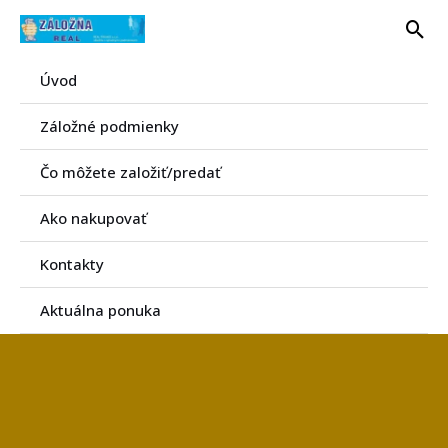
Preskočiť
Hľa
na
obsah
Úvod
Záložné podmienky
Čo môžete založiť/predať
Ako nakupovať
Kontakty
Aktuálna ponuka