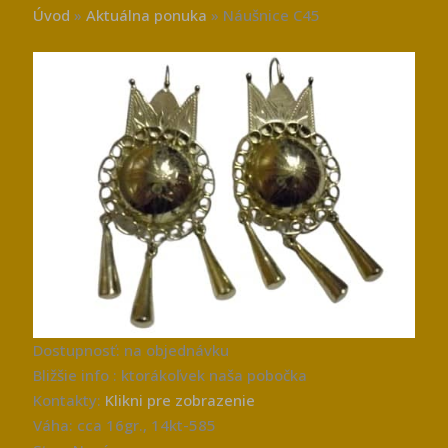
Úvod
»
Aktuálna ponuka
»
Náušnice C45
Dostupnosť: na objednávku
Bližšie info : ktorákoľvek naša pobočka
Kontakty:
Klikni pre zobrazenie
Váha: cca 16gr., 14kt-585