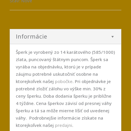
Stav: Nové
Informácie
Šperk je vyrobený zo 14 karátového (585/1000)
zlata, puncovaný štátnym puncom. Šperk sa
vyrába na objednávku, ktorú je v prípade
záujmu potrebné uskutočniť osobne na
ktorejkoľvek našej
pobočke
. Pri objednávke je
potrebné zložiť zálohu vo výške min. 30% z
ceny šperku. Doba dodania šperku je približne
4 týždne. Cena šperkov závisí od presnej váhy
šperku a tá sa môže mierne líšiť od uvedenej
váhy. Podrobnejšie informácie získate na
ktorejkoľvek našej
predajni
.