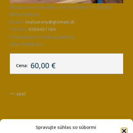
Dostupné na pobočke: M.R. Štefánika 11, Šurany
Bližšie info na:
E-mail:
realsurany@gtsmail.sk
Telefón:
0356421164
Príslušenstvo: Krabica, Batéria
Stav: Používané
60,00 €
Cena:
<< späť
Spravujte súhlas so súbormi