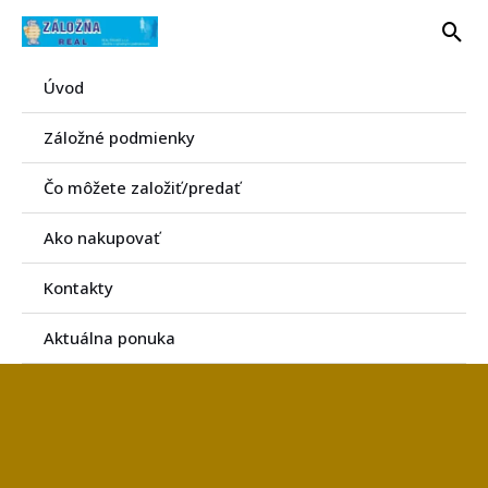
Preskočiť
Hľa
na
obsah
Úvod
Záložné podmienky
Čo môžete založiť/predať
Ako nakupovať
Kontakty
Aktuálna ponuka