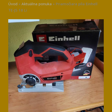
Úvod
»
Aktuálna ponuka
»
Priamočiara píla Einhell
TE-JS 18 Li