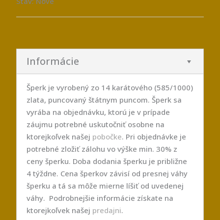
Stav: Nové
Informácie
Šperk je vyrobený zo 14 karátového (585/1000)
zlata, puncovaný štátnym puncom. Šperk sa
vyrába na objednávku, ktorú je v prípade
záujmu potrebné uskutočniť osobne na
ktorejkoľvek našej
pobočke
. Pri objednávke je
potrebné zložiť zálohu vo výške min. 30% z
ceny šperku. Doba dodania šperku je približne
4 týždne. Cena šperkov závisí od presnej váhy
šperku a tá sa môže mierne líšiť od uvedenej
váhy. Podrobnejšie informácie získate na
ktorejkoľvek našej
predajni
.