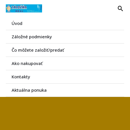
Preskočiť
Hľa
na
obsah
Úvod
Záložné podmienky
Čo môžete založiť/predať
Ako nakupovať
Kontakty
Aktuálna ponuka