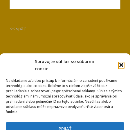
<< späť
Spravujte súhlas so súbormi
cookie
Na ukladanie a/alebo prístup k informáciám o zariadení používame
technológie ako cookies. Robíme to s cieľom zlepšiť zážitok z
Používanie súborov Cookies
prehliadania a zobrazovať (ne)prispôsobené reklamy. Súhlas s týmito
Ochrana osobných údajov
technológiami nám umožní spracovávať údaje, ako je správanie pri
prehliadaní alebo jedinečné ID na tejto stránke. Nesúhlas alebo
odvolanie súhlasu môže nepriaznivo ovplyvniť určité vlastnosti a
funkcie.
PRIJAŤ