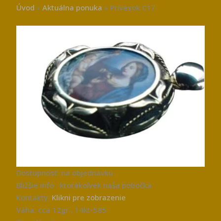
Úvod
»
Aktuálna ponuka
»
Prívesok C17
Dostupnosť: na objednávku
Bližšie info : ktorákoľvek naša pobočka
Kontakty:
Klikni pre zobrazenie
Váha: cca 12gr., 14kt-585