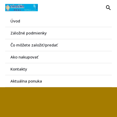
Preskočiť
Hľa
na
obsah
Úvod
Záložné podmienky
Čo môžete založiť/predať
Ako nakupovať
Kontakty
Aktuálna ponuka