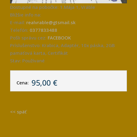
Dostupné na pobočke: 1.Mája 1, Vráble
Bližšie info na:
E-mail:
realvrable@gtsmail.sk
Telefón:
0377833488
Pošli správu cez:
FACEBOOK
Príslušenstvo: Krabica, Adaptér, 10x páska, 2GB
pamäťová karta, Certifikát
Stav: Používané
95,00 €
Cena:
<< späť