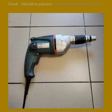
Úvod
»
Aktuálna ponuka
»
Skrutkovač Metabo USE 8
Dostupné na pobočke: M.R. Štefánika 11, Šurany