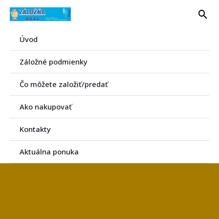
Preskočiť
Hľa
na
obsah
Úvod
Záložné podmienky
Čo môžete založiť/predať
Ako nakupovať
Kontakty
Aktuálna ponuka