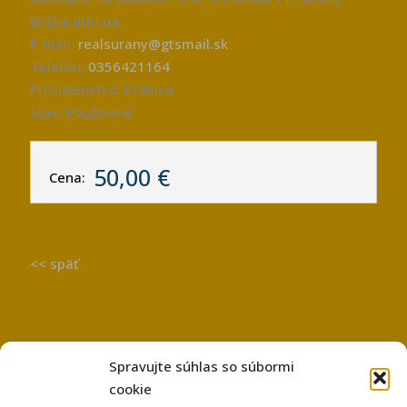
Bližšie info na:
E-mail:
realsurany@gtsmail.sk
Telefón:
0356421164
Príslušenstvo: Krabica
Stav: Používané
50,00 €
Cena:
<< späť
Spravujte súhlas so súbormi
cookie