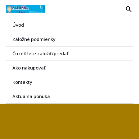
Preskočiť
Hľa
na
obsah
Úvod
Záložné podmienky
Čo môžete založiť/predať
Ako nakupovať
Kontakty
Aktuálna ponuka