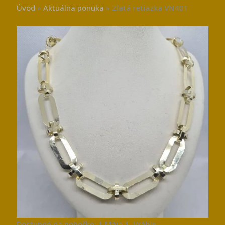
Úvod
»
Aktuálna ponuka
»
Zlatá retiazka VN401
Dostupné na pobočke: 1.Mája 1, Vráble