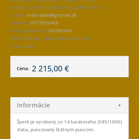
Možnosť zaslať na dobierku, Bližšie info na:
E-mail:
realvrable@gtsmail.sk
Telefón:
0377833488
Pošli správu cez:
FACEBOOK
Váha 23,56gr., dĺžka 63cm, 14kt-585
Stav: Nové
2 215,00 €
Cena:
Informácie
Šperk je vyrobený zo 14 karátového (585/1000)
zlata, puncovaný štátnym puncom.