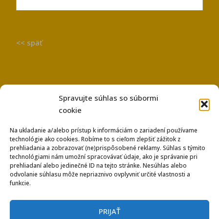
<< späť
Spravujte súhlas so súbormi
cookie
Na ukladanie a/alebo prístup k informáciám o zariadení používame
technológie ako cookies. Robíme to s cieľom zlepšiť zážitok z
Používanie súborov Cookies
prehliadania a zobrazovať (ne)prispôsobené reklamy. Súhlas s týmito
Ochrana osobných údajov
technológiami nám umožní spracovávať údaje, ako je správanie pri
prehliadaní alebo jedinečné ID na tejto stránke. Nesúhlas alebo
odvolanie súhlasu môže nepriaznivo ovplyvniť určité vlastnosti a
funkcie.
PRIJAŤ