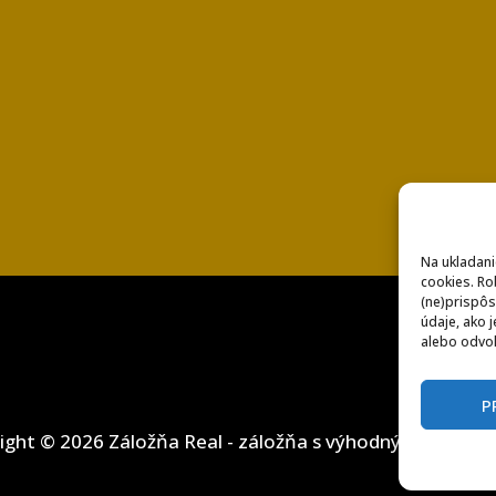
Na ukladani
cookies. Ro
(ne)prispôs
údaje, ako j
alebo odvol
P
ight © 2026 Záložňa Real - záložňa s výhodnými podmi