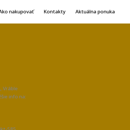
Ako nakupovať
Kontakty
Aktuálna ponuka
, Vráble
šie info na:
4kt-585