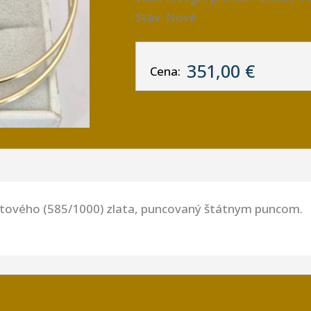
Stav: Nové
351,00 €
Cena:
átového (585/1000) zlata, puncovaný štátnym puncom.