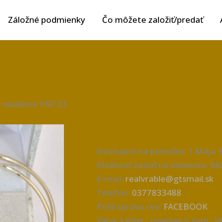
Záložné podmienky
Čo môžete založiť/predať
é náušnice VN733
Dostupné na pobočke: 1.Mája 1
Možnosť zaslať na dobierku, Bliž
E-mail:
realvrable@gtsmail.sk
Telefón:
0377833488
Pošli správu cez:
FACEBOOK
Váha 3,69gr., priemer 5,5cm, 1