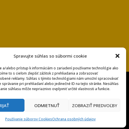
Spravujte súhlas so súbormi cookie
e a/alebo prístup k informáciám o zariadení používame technológie ako
bíme to s cieľom zlepšiť zážitok z prehliadania a zobrazovať
obené reklamy. Súhlas s týmito technológiami nám umožní spracovávať
e správanie pri prehliadaní alebo jedinečné ID na tejto stránke. Nesúhlas
anie súhlasu môže nepriaznivo ovplyvniť určité vlastnosti a funkcie.
RIJAŤ
ODMIETNUŤ
ZOBRAZIŤ PREDVOĽBY
enkami
Používanie súborov Cookies
Ochrana osobných údajov