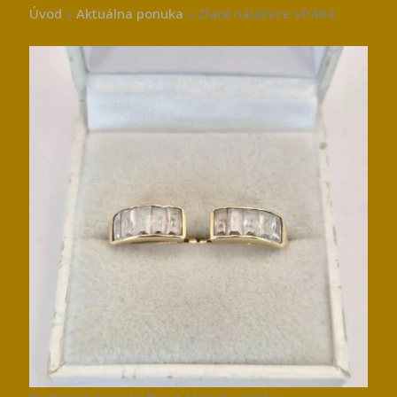
Úvod
»
Aktuálna ponuka
»
Zlaté náušnice VP484