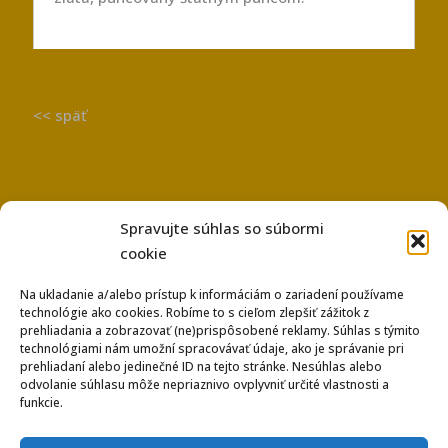
<< späť
Spravujte súhlas so súbormi
cookie
Na ukladanie a/alebo prístup k informáciám o zariadení používame
technológie ako cookies. Robíme to s cieľom zlepšiť zážitok z
Používanie súborov Cookies
prehliadania a zobrazovať (ne)prispôsobené reklamy. Súhlas s týmito
Ochrana osobných údajov
technológiami nám umožní spracovávať údaje, ako je správanie pri
prehliadaní alebo jedinečné ID na tejto stránke. Nesúhlas alebo
odvolanie súhlasu môže nepriaznivo ovplyvniť určité vlastnosti a
funkcie.