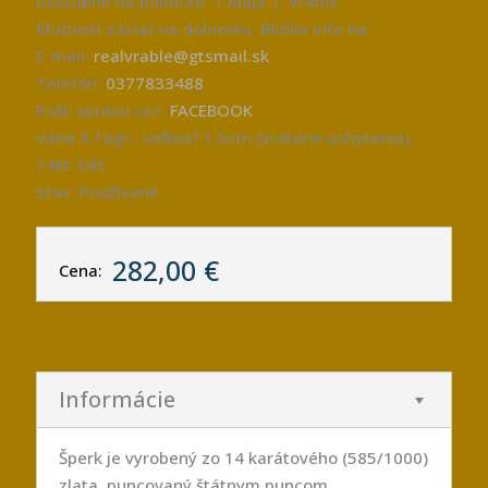
Dostupné na pobočke: 1.Mája 1, Vráble
Možnosť zaslať na dobierku, Bližšie info na:
E-mail:
realvrable@gtsmail.sk
Telefón:
0377833488
Pošli správu cez:
FACEBOOK
Váha 3,16gr., veľkosť 1,5cm (vrátane uchytenia),
14kt-585
Stav: Používané
282,00 €
Cena:
Informácie
Šperk je vyrobený zo 14 karátového (585/1000)
zlata, puncovaný štátnym puncom.