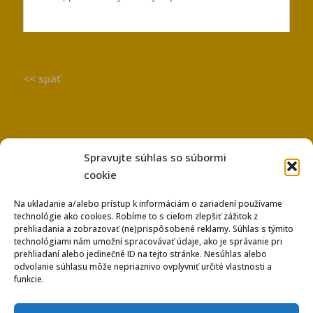
<< späť
Spravujte súhlas so súbormi
cookie
Na ukladanie a/alebo prístup k informáciám o zariadení používame
technológie ako cookies. Robíme to s cieľom zlepšiť zážitok z
Používanie súborov Cookies
prehliadania a zobrazovať (ne)prispôsobené reklamy. Súhlas s týmito
Ochrana osobných údajov
technológiami nám umožní spracovávať údaje, ako je správanie pri
prehliadaní alebo jedinečné ID na tejto stránke. Nesúhlas alebo
odvolanie súhlasu môže nepriaznivo ovplyvniť určité vlastnosti a
funkcie.