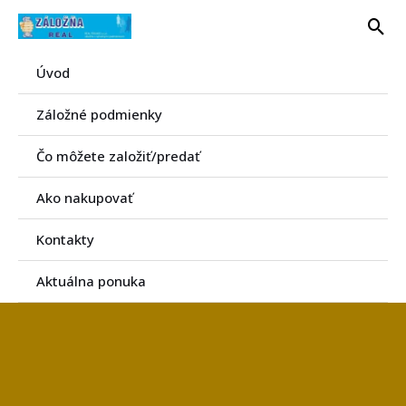
Preskočiť
Hľa
na
obsah
Úvod
Záložné podmienky
Čo môžete založiť/predať
Ako nakupovať
Kontakty
Aktuálna ponuka