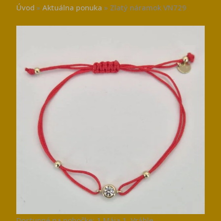
Úvod
»
Aktuálna ponuka
»
Zlatý náramok VN729
Dostupné na pobočke: 1.Mája 1, Vráble