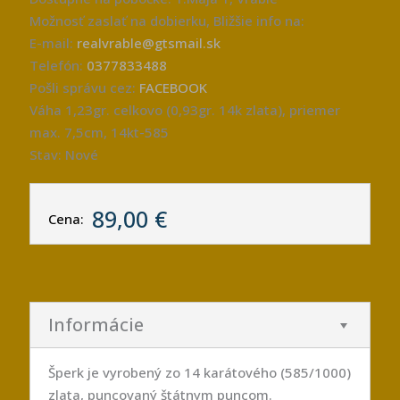
Možnosť zaslať na dobierku, Bližšie info na:
E-mail:
realvrable@gtsmail.sk
Telefón:
0377833488
Pošli správu cez:
FACEBOOK
Váha 1,23gr. celkovo (0,93gr. 14k zlata), priemer
max. 7,5cm, 14kt-585
Stav: Nové
89,00 €
Cena:
Informácie
Šperk je vyrobený zo 14 karátového (585/1000)
zlata, puncovaný štátnym puncom.