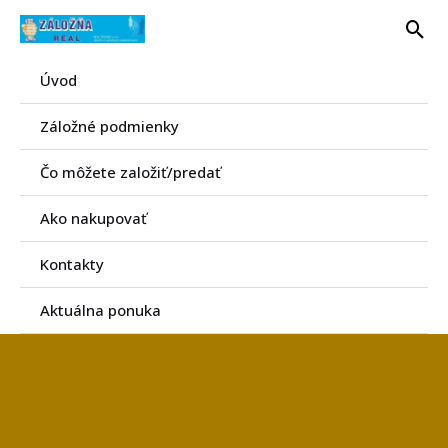
Preskočiť
Hľa
na
obsah
Úvod
Záložné podmienky
Čo môžete založiť/predať
Ako nakupovať
Kontakty
Aktuálna ponuka