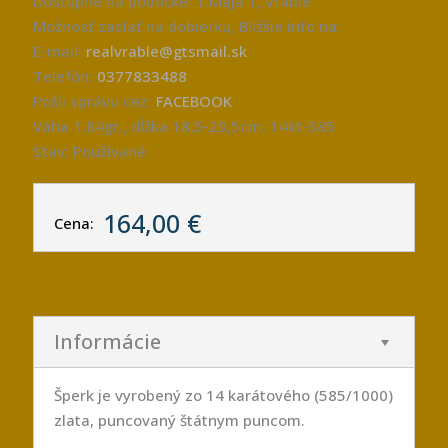
Dostupné na pobočke: 1.Mája 1, Vráble
Možnosť zaslať na dobierku, Bližšie info na:
E-mail:
realvrable@gtsmail.sk
Telefón:
0377833488
Pošli správu cez:
FACEBOOK
Váha 1,84gr., dĺžka 18,5-20,5cm, 14kt-585
Stav: Používané
164,00 €
Cena:
Informácie
Šperk je vyrobený zo 14 karátového (585/1000)
zlata, puncovaný štátnym puncom.