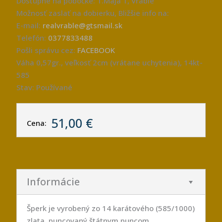
Dostupné na pobočke: 1.Mája 1, Vráble
Možnosť zaslať na dobierku, Bližšie info na:
E-mail:
realvrable@gtsmail.sk
Telefón:
0377833488
Pošli správu cez:
FACEBOOK
Váha 0,57gr., veľkosť 2cm (vrátane uchytenia), 14kt-
585
Stav: Používané
51,00 €
Cena:
Informácie
Šperk je vyrobený zo 14 karátového (585/1000)
zlata, puncovaný štátnym puncom.