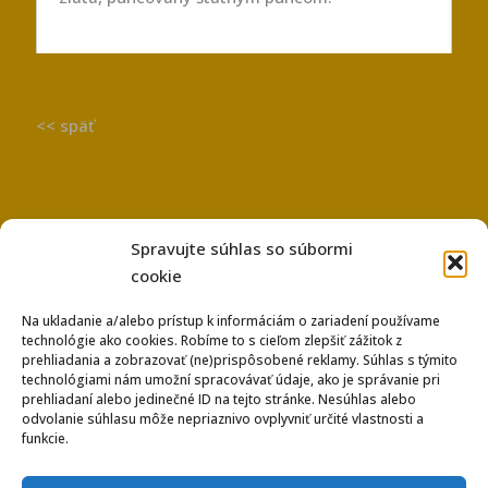
<< späť
Spravujte súhlas so súbormi
cookie
Na ukladanie a/alebo prístup k informáciám o zariadení používame
technológie ako cookies. Robíme to s cieľom zlepšiť zážitok z
Používanie súborov Cookies
prehliadania a zobrazovať (ne)prispôsobené reklamy. Súhlas s týmito
Ochrana osobných údajov
technológiami nám umožní spracovávať údaje, ako je správanie pri
prehliadaní alebo jedinečné ID na tejto stránke. Nesúhlas alebo
odvolanie súhlasu môže nepriaznivo ovplyvniť určité vlastnosti a
funkcie.