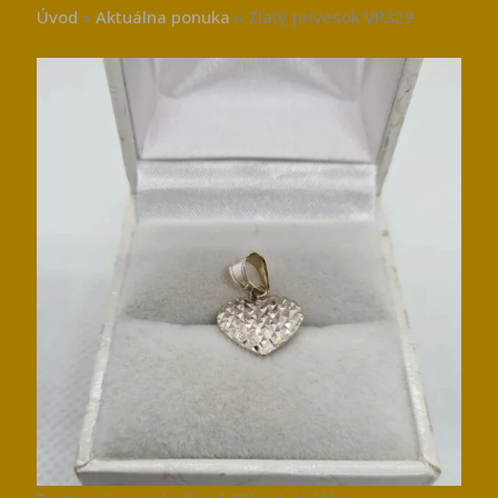
Úvod
»
Aktuálna ponuka
»
Zlatý prívesok VP329