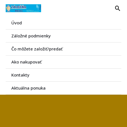
Preskočiť
Hľa
na
obsah
Úvod
Záložné podmienky
Čo môžete založiť/predať
Ako nakupovať
Kontakty
Aktuálna ponuka