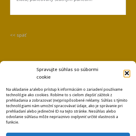
<< späť
Spravujte súhlas so súbormi
cookie
Na ukladanie a/alebo prístup k informáciám o zariadení používame
technológie ako cookies. Robíme to s cieľom zlepšiť zážitok z
Používanie súborov Cookies
prehliadania a zobrazovať (ne)prispôsobené reklamy. Súhlas s týmito
Ochrana osobných údajov
technológiami nám umožní spracovávať údaje, ako je správanie pri
prehliadaní alebo jedinečné ID na tejto stránke. Nesúhlas alebo
odvolanie súhlasu môže nepriaznivo ovplyvniť určité vlastnosti a
funkcie.