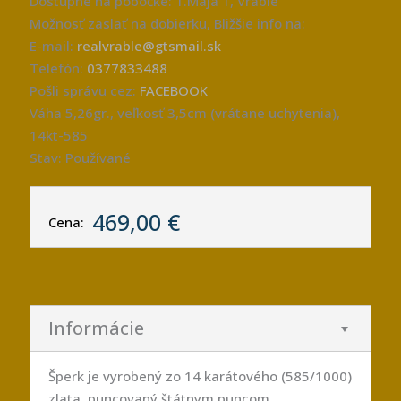
Dostupné na pobočke: 1.Mája 1, Vráble
Možnosť zaslať na dobierku, Bližšie info na:
E-mail:
realvrable@gtsmail.sk
Telefón:
0377833488
Pošli správu cez:
FACEBOOK
Váha 5,26gr., veľkosť 3,5cm (vrátane uchytenia),
14kt-585
Stav: Používané
469,00 €
Cena:
Informácie
Šperk je vyrobený zo 14 karátového (585/1000)
zlata, puncovaný štátnym puncom.