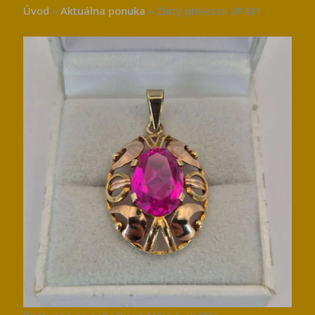
Úvod
»
Aktuálna ponuka
»
Zlatý prívesok VP431