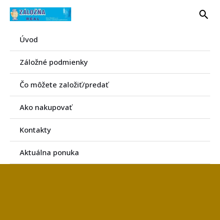
Preskočiť
Hľa
na
obsah
Úvod
Záložné podmienky
Čo môžete založiť/predať
Ako nakupovať
Kontakty
Aktuálna ponuka