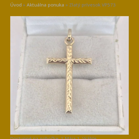
Úvod
»
Aktuálna ponuka
»
Zlatý prívesok VP573
Dostupné na pobočke: 1.Mája 1, Vráble