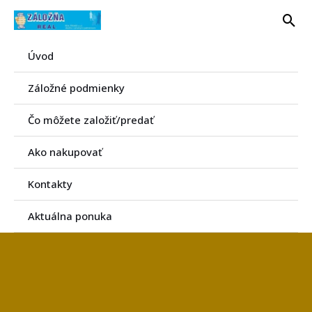
Preskočiť
Hľa
na
obsah
Úvod
Záložné podmienky
Čo môžete založiť/predať
Ako nakupovať
Kontakty
Aktuálna ponuka