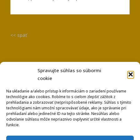
<< späť
Spravujte súhlas so súbormi
cookie
Na ukladanie a/alebo prístup k informáciám o zariadení používame
technológie ako cookies. Robíme to s cieľom zlepšiť zážitok z
Používanie súborov Cookies
prehliadania a zobrazovať (ne)prispôsobené reklamy. Súhlas s týmito
Ochrana osobných údajov
technológiami nám umožní spracovávať údaje, ako je správanie pri
prehliadaní alebo jedinečné ID na tejto stránke. Nesúhlas alebo
odvolanie súhlasu môže nepriaznivo ovplyvniť určité vlastnosti a
funkcie.