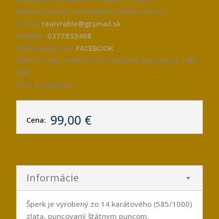
Možnosť zaslať na dobierku, Bližšie info na:
E-mail:
realvrable@gtsmail.sk
Telefón:
0377833488
Pošli správu cez:
FACEBOOK
Váha 1,11gr., veľkosť 4cm (vrátane uchytenia), 14kt-
585
Stav: Používané
99,00 €
Cena:
Informácie
Šperk je vyrobený zo 14 karátového (585/1000)
zlata, puncovaný štátnym puncom.