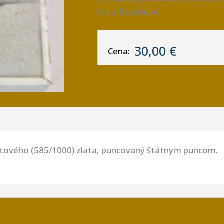
Stav: Používané
30,00 €
Cena:
átového (585/1000) zlata, puncovaný štátnym puncom.