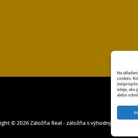
Na ukladani
cookies. Ro
(ne)prispôs
údaje, ako j
alebo odvol
P
ight © 2026 Záložňa Real - záložňa s výhodnými podmi