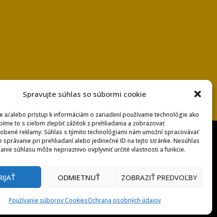
Spravujte súhlas so súbormi cookie
e a/alebo prístup k informáciám o zariadení používame technológie ako
bíme to s cieľom zlepšiť zážitok z prehliadania a zobrazovať
obené reklamy. Súhlas s týmito technológiami nám umožní spracovávať
e správanie pri prehliadaní alebo jedinečné ID na tejto stránke. Nesúhlas
anie súhlasu môže nepriaznivo ovplyvniť určité vlastnosti a funkcie.
RIJAŤ
ODMIETNUŤ
ZOBRAZIŤ PREDVOĽBY
enkami
Používanie súborov Cookies
Ochrana osobných údajov