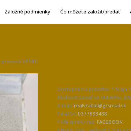
Záložné podmienky
Čo môžete založiť/predať
ý prívesok VP580
Dostupné na pobočke: 1.Mája 1
Možnosť zaslať na dobierku, Bliž
E-mail:
realvrable@gtsmail.sk
Telefón:
0377833488
Pošli správu cez:
FACEBOOK
Váha 0,33gr., veľkosť 2,7cm (vr