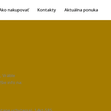
Ako nakupovať
Kontakty
Aktuálna ponuka
, Vráble
šie info na:
átane uchytenia), 14kt-585