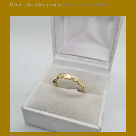
Úvod
»
Aktuálna ponuka
»
Zlatý prsteň VN433
Dostupné na pobočke: 1.Mája 1, Vráble