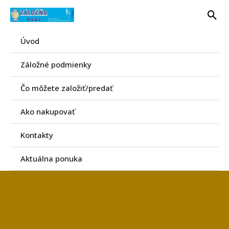
Preskočiť
Hľa
na
obsah
Úvod
Záložné podmienky
Čo môžete založiť/predať
Ako nakupovať
Kontakty
Aktuálna ponuka