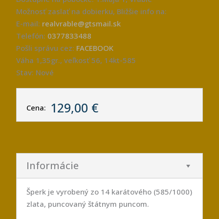
Možnosť zaslať na dobierku, Bližšie info na:
E-mail:
realvrable@gtsmail.sk
Telefón:
0377833488
Pošli správu cez:
FACEBOOK
Váha 1,35gr., veľkosť 56, 14kt-585
Stav: Nové
129,00 €
Cena:
Informácie
Šperk je vyrobený zo 14 karátového (585/1000)
zlata, puncovaný štátnym puncom.