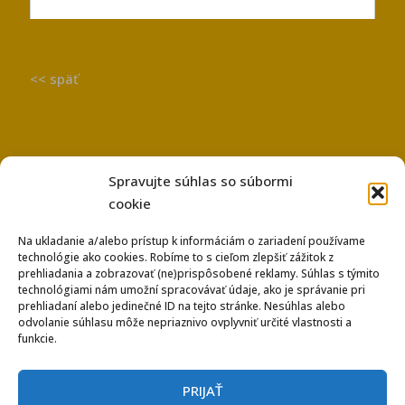
<< späť
Spravujte súhlas so súbormi
cookie
Na ukladanie a/alebo prístup k informáciám o zariadení používame
technológie ako cookies. Robíme to s cieľom zlepšiť zážitok z
Používanie súborov Cookies
prehliadania a zobrazovať (ne)prispôsobené reklamy. Súhlas s týmito
Ochrana osobných údajov
technológiami nám umožní spracovávať údaje, ako je správanie pri
prehliadaní alebo jedinečné ID na tejto stránke. Nesúhlas alebo
odvolanie súhlasu môže nepriaznivo ovplyvniť určité vlastnosti a
funkcie.
PRIJAŤ