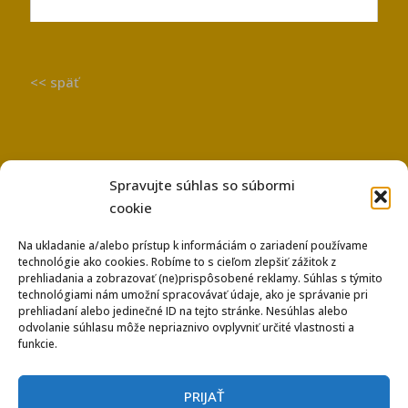
<< späť
Spravujte súhlas so súbormi
cookie
Na ukladanie a/alebo prístup k informáciám o zariadení používame
technológie ako cookies. Robíme to s cieľom zlepšiť zážitok z
Používanie súborov Cookies
prehliadania a zobrazovať (ne)prispôsobené reklamy. Súhlas s týmito
Ochrana osobných údajov
technológiami nám umožní spracovávať údaje, ako je správanie pri
prehliadaní alebo jedinečné ID na tejto stránke. Nesúhlas alebo
odvolanie súhlasu môže nepriaznivo ovplyvniť určité vlastnosti a
funkcie.
PRIJAŤ