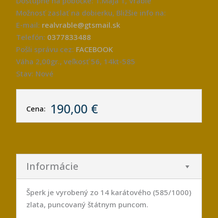
Dostupné na pobočke: 1.Mája 1, Vráble
Možnosť zaslať na dobierku, Bližšie info na:
E-mail:
realvrable@gtsmail.sk
Telefón:
0377833488
Pošli správu cez:
FACEBOOK
Váha 2,00gr., veľkosť 56, 14kt-585
Stav: Nové
190,00 €
Cena:
Informácie
Šperk je vyrobený zo 14 karátového (585/1000)
zlata, puncovaný štátnym puncom.