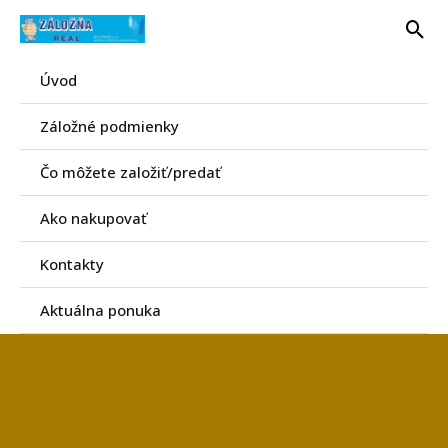
Preskočiť
Hľa
na
obsah
Úvod
Záložné podmienky
Čo môžete založiť/predať
Ako nakupovať
Kontakty
Aktuálna ponuka