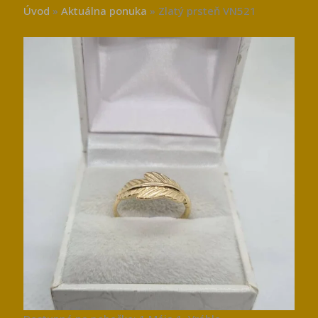
Úvod
»
Aktuálna ponuka
»
Zlatý prsteň VN521