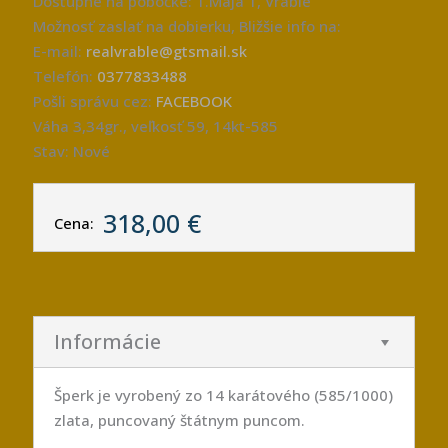
Dostupné na pobočke: 1.Mája 1, Vráble
Možnosť zaslať na dobierku, Bližšie info na:
E-mail:
realvrable@gtsmail.sk
Telefón:
0377833488
Pošli správu cez:
FACEBOOK
Váha 3,34gr., veľkosť 59, 14kt-585
Stav: Nové
318,00 €
Cena:
Informácie
Šperk je vyrobený zo 14 karátového (585/1000)
zlata, puncovaný štátnym puncom.