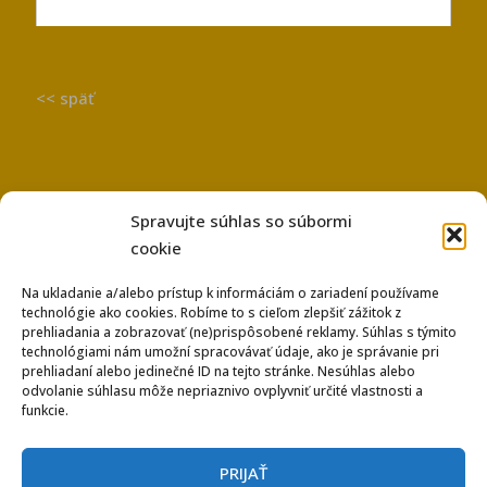
<< späť
Spravujte súhlas so súbormi
cookie
Na ukladanie a/alebo prístup k informáciám o zariadení používame
technológie ako cookies. Robíme to s cieľom zlepšiť zážitok z
Používanie súborov Cookies
prehliadania a zobrazovať (ne)prispôsobené reklamy. Súhlas s týmito
Ochrana osobných údajov
technológiami nám umožní spracovávať údaje, ako je správanie pri
prehliadaní alebo jedinečné ID na tejto stránke. Nesúhlas alebo
odvolanie súhlasu môže nepriaznivo ovplyvniť určité vlastnosti a
funkcie.
PRIJAŤ