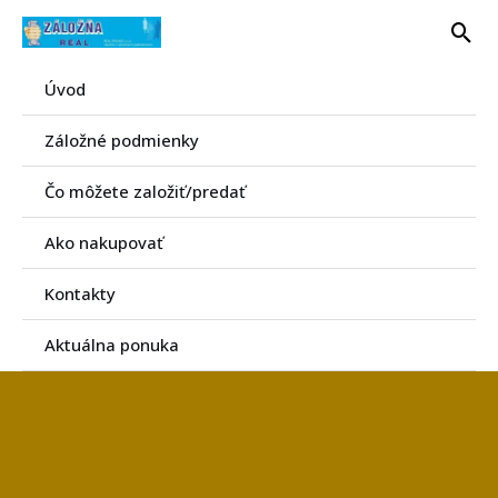
Preskočiť
Hľa
na
obsah
Úvod
Záložné podmienky
Čo môžete založiť/predať
Ako nakupovať
Kontakty
Aktuálna ponuka