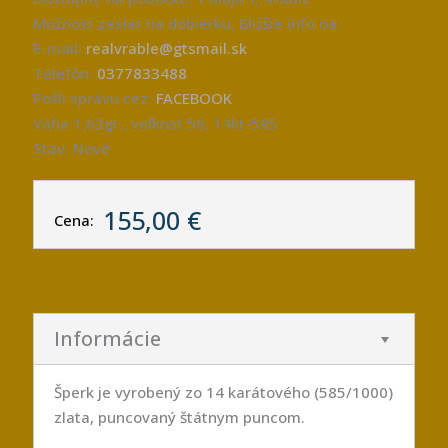
Možnosť zaslať na dobierku, Bližšie info na:
E-mail:
realvrable@gtsmail.sk
Telefón:
0377833488
Pošli správu cez:
FACEBOOK
Váha 1,63gr., veľkosť 56, 14kt-585
Stav: Nové
155,00 €
Cena:
Informácie
Šperk je vyrobený zo 14 karátového (585/1000)
zlata, puncovaný štátnym puncom.