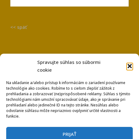
<< späť
Spravujte súhlas so súbormi
cookie
Na ukladanie a/alebo prístup k informáciám o zariadení používame
technológie ako cookies. Robíme to s cieľom zlepšiť zážitok z
Používanie súborov Cookies
prehliadania a zobrazovať (ne)prispôsobené reklamy. Súhlas s týmito
Ochrana osobných údajov
technológiami nám umožní spracovávať údaje, ako je správanie pri
prehliadaní alebo jedinečné ID na tejto stránke. Nesúhlas alebo
odvolanie súhlasu môže nepriaznivo ovplyvniť určité vlastnosti a
funkcie.
PRIJAŤ