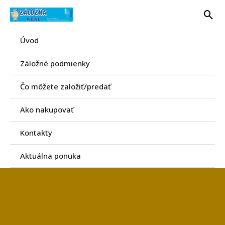
Preskočiť
Hľa
na
obsah
Úvod
Záložné podmienky
Čo môžete založiť/predať
Ako nakupovať
Kontakty
Aktuálna ponuka