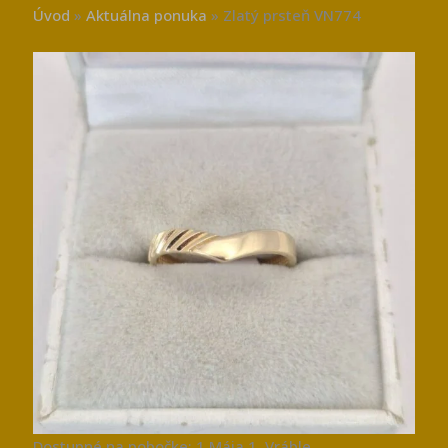
Úvod
»
Aktuálna ponuka
»
Zlatý prsteň VN774
Dostupné na pobočke: 1.Mája 1, Vráble