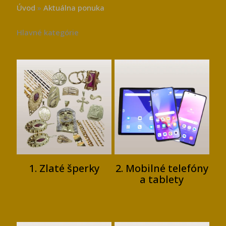
Úvod
»
Aktuálna ponuka
Hlavné kategórie
1. Zlaté šperky
2. Mobilné telefóny
a tablety