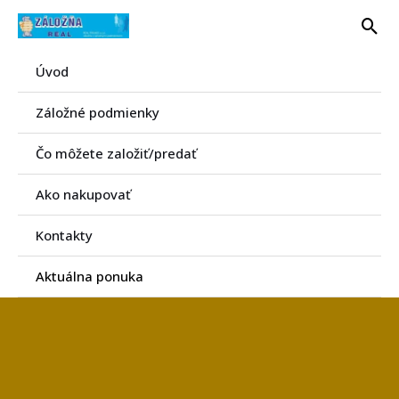
Preskočiť
Hľa
na
obsah
Úvod
Záložné podmienky
Čo môžete založiť/predať
Ako nakupovať
Kontakty
Aktuálna ponuka