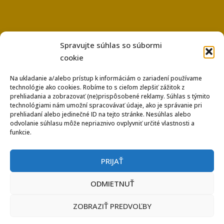
Spravujte súhlas so súbormi
cookie
Na ukladanie a/alebo prístup k informáciám o zariadení používame
technológie ako cookies. Robíme to s cieľom zlepšiť zážitok z
Používanie súborov Cookies
prehliadania a zobrazovať (ne)prispôsobené reklamy. Súhlas s týmito
Ochrana osobných údajov
technológiami nám umožní spracovávať údaje, ako je správanie pri
prehliadaní alebo jedinečné ID na tejto stránke. Nesúhlas alebo
odvolanie súhlasu môže nepriaznivo ovplyvniť určité vlastnosti a
funkcie.
PRIJAŤ
ODMIETNUŤ
Copyright © 2026 Záložňa Real - záložňa s výhodnými
ZOBRAZIŤ PREDVOĽBY
podmienkami