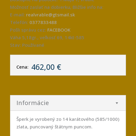
Možnosť zaslať na dobierku, Bližšie info na:
E-mail:
realvrable@gtsmail.sk
Telefón:
0377833488
Pošli správu cez:
FACEBOOK
Váha 5,18gr., veľkosť 69, 14kt-585
Stav: Používané
462,00 €
Cena:
Informácie
Šperk je vyrobený zo 14 karátového (585/1000)
zlata, puncovaný štátnym puncom.