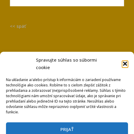
<< späť
Spravujte súhlas so súbormi
cookie
Na ukladanie a/alebo prístup k informáciám o zariadení používame
technológie ako cookies. Robíme to s cieľom zlepšiť zážitok z
Používanie súborov Cookies
prehliadania a zobrazovať (ne)prispôsobené reklamy. Súhlas s týmito
Ochrana osobných údajov
technológiami nám umožní spracovávať údaje, ako je správanie pri
prehliadaní alebo jedinečné ID na tejto stránke. Nesúhlas alebo
odvolanie súhlasu môže nepriaznivo ovplyvniť určité vlastnosti a
funkcie.
PRIJAŤ