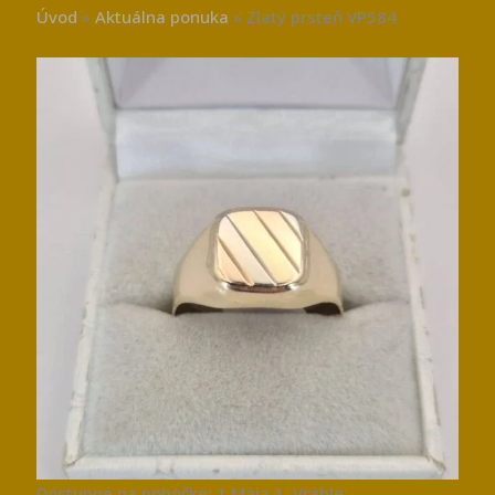
Úvod
»
Aktuálna ponuka
»
Zlatý prsteň VP584
Dostupné na pobočke: 1.Mája 1, Vráble