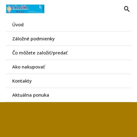
Preskočiť
Hľa
na
obsah
Úvod
Záložné podmienky
Čo môžete založiť/predať
Ako nakupovať
Kontakty
Aktuálna ponuka