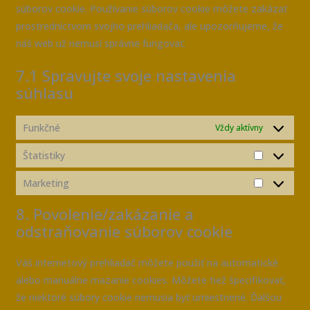
súborov cookie. Používanie súborov cookie môžete zakázať
prostredníctvom svojho prehliadača, ale upozorňujeme, že
náš web už nemusí správne fungovať.
7.1 Spravujte svoje nastavenia
súhlasu
Funkčné
Vždy aktívny
Štatistiky
Marketing
8. Povolenie/zakázanie a
odstraňovanie súborov cookie
Váš internetový prehliadač môžete použiť na automatické
alebo manuálne mazanie cookies. Môžete tiež špecifikovať,
že niektoré súbory cookie nemusia byť umiestnené. Ďalšou