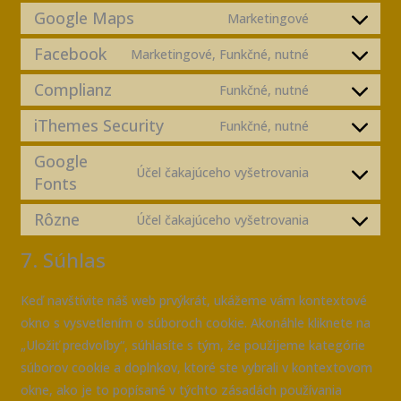
Google Maps
Marketingové
Facebook
Marketingové, Funkčné, nutné
Complianz
Funkčné, nutné
iThemes Security
Funkčné, nutné
Google
Účel čakajúceho vyšetrovania
Fonts
Rôzne
Účel čakajúceho vyšetrovania
7. Súhlas
Keď navštívite náš web prvýkrát, ukážeme vám kontextové
okno s vysvetlením o súboroch cookie. Akonáhle kliknete na
„Uložiť predvoľby“, súhlasíte s tým, že použijeme kategórie
súborov cookie a doplnkov, ktoré ste vybrali v kontextovom
okne, ako je to popísané v týchto zásadách používania