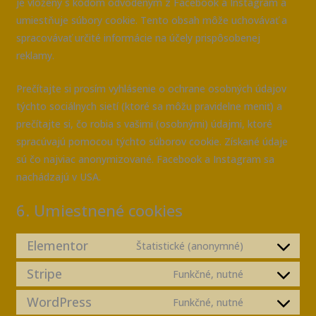
je vložený s kódom odvodeným z Facebook a Instagram a
umiestňuje súbory cookie. Tento obsah môže uchovávať a
spracovávať určité informácie na účely prispôsobenej
reklamy.
Prečítajte si prosím vyhlásenie o ochrane osobných údajov
týchto sociálnych sietí (ktoré sa môžu pravidelne meniť) a
prečítajte si, čo robia s vašimi (osobnými) údajmi, ktoré
spracúvajú pomocou týchto súborov cookie. Získané údaje
sú čo najviac anonymizované. Facebook a Instagram sa
nachádzajú v USA.
6. Umiestnené cookies
Elementor
Štatistické (anonymné)
Stripe
Funkčné, nutné
WordPress
Funkčné, nutné